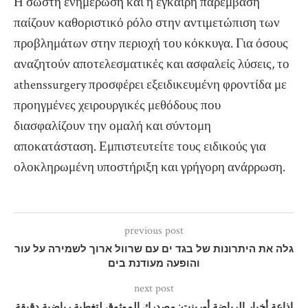
Η σωστή ενημέρωση και η έγκαιρη παρέμβαση
παίζουν καθοριστικό ρόλο στην αντιμετώπιση των
προβλημάτων στην περιοχή του κόκκυγα. Για όσους
αναζητούν αποτελεσματικές και ασφαλείς λύσεις, το
athenssurgery προσφέρει εξειδικευμένη φροντίδα με
προηγμένες χειρουργικές μεθόδους που
διασφαλίζουν την ομαλή και σύντομη
αποκατάσταση. Εμπιστευτείτε τους ειδικούς για
ολοκληρωμένη υποστήριξη και γρήγορη ανάρρωση.
previous post
גלה את היתרונות של בגד ים עם שרוול ארוך לשמירה על עור
והופעה מעודנת בים
next post
إذاعة أخبار الرياضة أورينت: مصدرك الموثوق لتغطية رياضية دقيقة