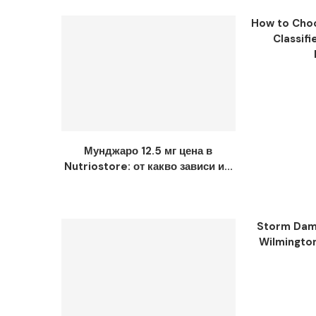
How to Choo
Classifi
Мунджаро 12.5 мг цена в
Nutriostore: от какво зависи и...
Storm Dama
Wilmingto