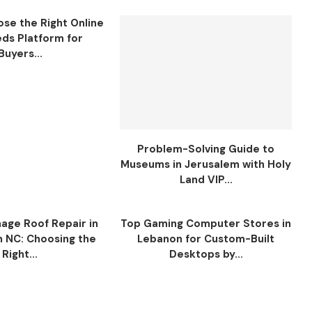
se the Right Online
eds Platform for
Buyers...
Problem-Solving Guide to
Museums in Jerusalem with Holy
Land VIP...
ge Roof Repair in
Top Gaming Computer Stores in
n NC: Choosing the
Lebanon for Custom-Built
Right...
Desktops by...