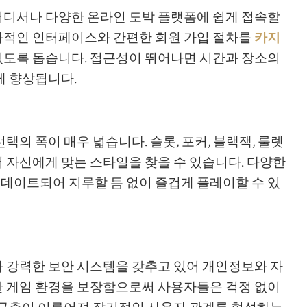
어디서나 다양한 온라인 도박 플랫폼에 쉽게 접속할
화적인 인터페이스와 간편한 회원 가입 절차를
카지
있도록 돕습니다. 접근성이 뛰어나면 시간과 장소의
게 향상됩니다.
택의 폭이 매우 넓습니다. 슬롯, 포커, 블랙잭, 룰렛
 자신에게 맞는 스타일을 찾을 수 있습니다. 다양한
데이트되어 지루할 틈 없이 즐겁게 플레이할 수 있
과 강력한 보안 시스템을 갖추고 있어 개인정보와 자
한 게임 환경을 보장함으로써 사용자들은 걱정 없이