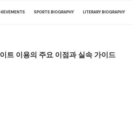
HIEVEMENTS
SPORTS BIOGRAPHY
LITERARY BIOGRAPHY
이트 이용의 주요 이점과 실속 가이드