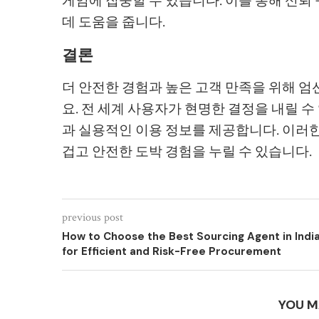
게임에 집중할 수 있습니다. 이를 통해 신
데 도움을 줍니다.
결론
더 안전한 경험과 높은 고객 만족을 위해 엄
요. 전 세계 사용자가 현명한 결정을 내릴 
과 실용적인 이용 정보를 제공합니다. 이러
겁고 안전한 도박 경험을 누릴 수 있습니다.
previous post
How to Choose the Best Sourcing Agent in Indi
for Efficient and Risk-Free Procurement
YOU M