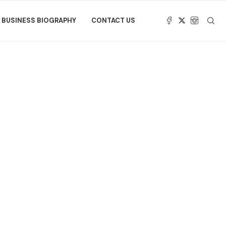
BUSINESS BIOGRAPHY
CONTACT US