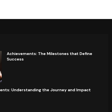
Achievements: The Milestones that Define
Success
ents: Understanding the Journey and Impact