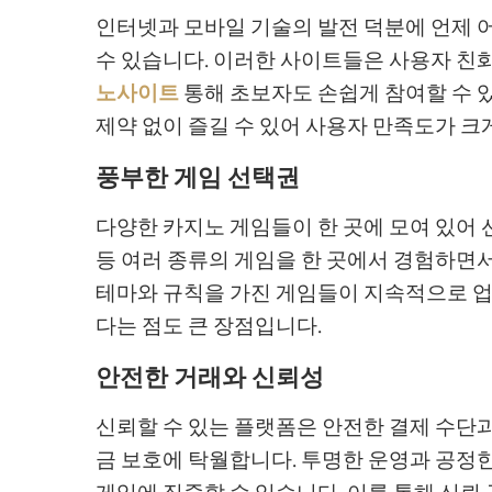
인터넷과 모바일 기술의 발전 덕분에 언제 
수 있습니다. 이러한 사이트들은 사용자 친
노사이트
통해 초보자도 손쉽게 참여할 수 
제약 없이 즐길 수 있어 사용자 만족도가 크
풍부한 게임 선택권
다양한 카지노 게임들이 한 곳에 모여 있어 선
등 여러 종류의 게임을 한 곳에서 경험하면서
테마와 규칙을 가진 게임들이 지속적으로 업
다는 점도 큰 장점입니다.
안전한 거래와 신뢰성
신뢰할 수 있는 플랫폼은 안전한 결제 수단
금 보호에 탁월합니다. 투명한 운영과 공정