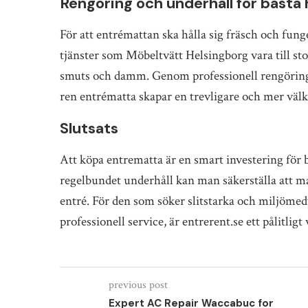
Rengöring och underhåll för bästa 
För att entrémattan ska hålla sig fräsch och fung
tjänster som Möbeltvätt Helsingborg vara till stor
smuts och damm. Genom professionell rengöring f
ren entrématta skapar en trevligare och mer vä
Slutsats
Att köpa entrematta är en smart investering för 
regelbundet underhåll kan man säkerställa att ma
entré. För den som söker slitstarka och miljöme
professionell service, är entrerent.se ett pålitli
previous post
Expert AC Repair Waccabuc for