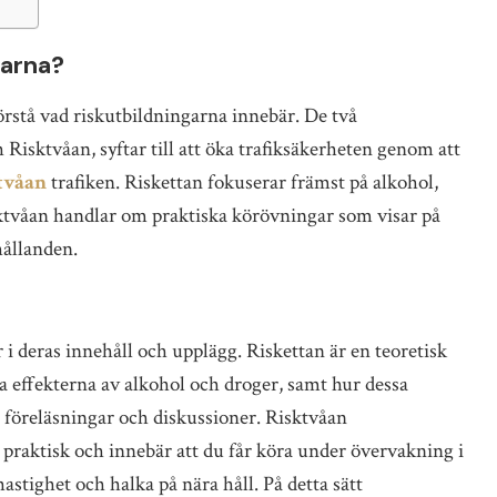
garna?
förstå vad riskutbildningarna innebär. De två
 Risktvåan, syftar till att öka trafiksäkerheten genom att
ktvåan
trafiken. Riskettan fokuserar främst på alkohol,
ktvåan handlar om praktiska körövningar som visar på
hållanden.
i deras innehåll och upplägg. Riskettan är en teoretisk
ka effekterna av alkohol och droger, samt hur dessa
i föreläsningar och diskussioner. Risktvåan
praktisk och innebär att du får köra under övervakning i
astighet och halka på nära håll. På detta sätt