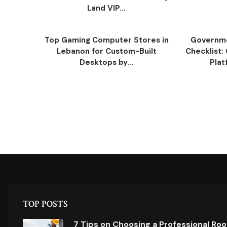
Land VIP...
Top Gaming Computer Stores in
Governm
Lebanon for Custom-Built
Checklist:
Desktops by...
Plat
TOP POSTS
7 Tips on Choosing a Professional Ro