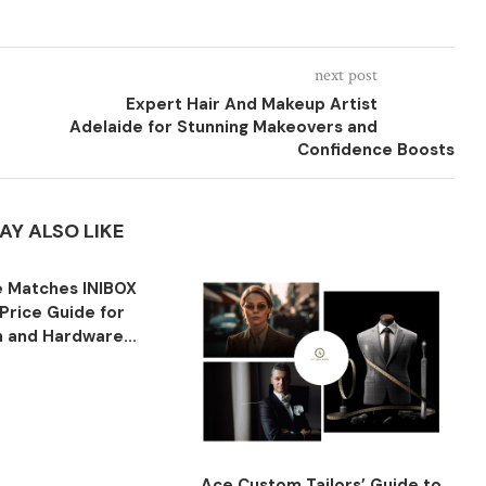
next post
Expert Hair And Makeup Artist
Adelaide for Stunning Makeovers and
Confidence Boosts
AY ALSO LIKE
 Matches INIBOX
Price Guide for
n and Hardware...
Ace Custom Tailors’ Guide to