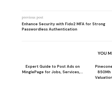
previous post
Enhance Security with Fido2 MFA for Strong
Passwordless Authentication
YOU M
Expert Guide to Post Ads on
Pinecone
MinglePage for Jobs, Services,...
850Mh 
Valuatio