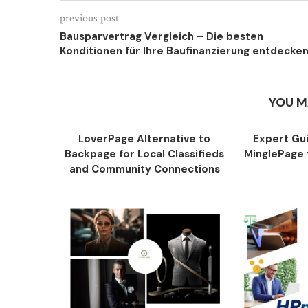
previous post
Bausparvertrag Vergleich – Die besten
Konditionen für Ihre Baufinanzierung entdecke
YOU M
LoverPage Alternative to
Expert Gu
Backpage for Local Classifieds
MinglePage f
and Community Connections