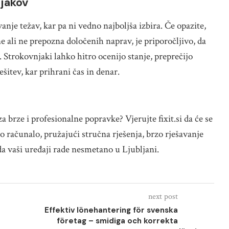
njakov
nje težav, kar pa ni vedno najboljša izbira. Če opazite,
 ali ne prepozna določenih naprav, je priporočljivo, da
 Strokovnjaki lahko hitro ocenijo stanje, preprečijo
šitev, kar prihrani čas in denar.
 brze i profesionalne popravke? Vjerujte fixit.si da će se
o računalo, pružajući stručna rješenja, brzo rješavanje
da vaši uređaji rade nesmetano u Ljubljani.
next post
Effektiv lönehantering för svenska
företag – smidiga och korrekta