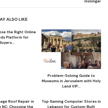
lösningar
AY ALSO LIKE
se the Right Online
eds Platform for
Buyers...
Problem-Solving Guide to
Museums in Jerusalem with Holy
Land VIP...
ge Roof Repair in
Top Gaming Computer Stores in
n NC: Choosing the
Lebanon for Custom-Built