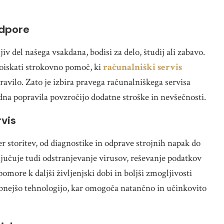
odpore
v del našega vsakdana, bodisi za delo, študij ali zabavo.
poiskati strokovno pomoč, ki
računalniški servis
avilo. Zato je izbira pravega računalniškega servisa
na popravila povzročijo dodatne stroške in nevšečnosti.
rvis
r storitev, od diagnostike in odprave strojnih napak do
učuje tudi odstranjevanje virusov, reševanje podatkov
pomore k daljši življenjski dobi in boljši zmogljivosti
bnejšo tehnologijo, kar omogoča natančno in učinkovito