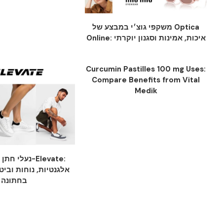
משקפי גוצ׳י במבצע של Optica
Online: איכות, אמינות וסגנון יוקרתי
Curcumin Pastilles 100 mg Uses:
Compare Benefits from Vital
Medik
נעלי-Elevate:
אלגנטיות, נוחות וביט
בחתונה