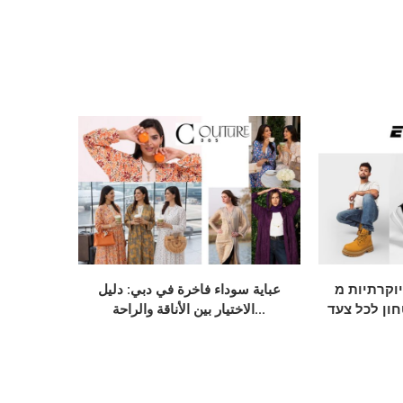
 חתן יוקרתיות מ
عباية سوداء فاخرة في دبي: دليل
חון לכל צעד
الاختيار بين الأناقة والراحة...