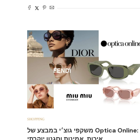
SHOPPING
משקפי גוצ׳י במבצע של Optica Online:
איכות, אמינות וסגנון יוקרתי