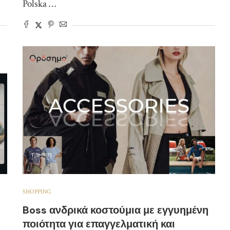
Polska …
SHOPPING
Boss ανδρικά κοστούμια με εγγυημένη
ποιότητα για επαγγελματική και