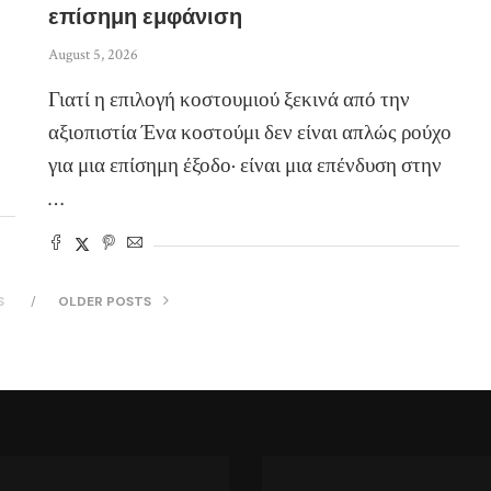
επίσημη εμφάνιση
August 5, 2026
Γιατί η επιλογή κοστουμιού ξεκινά από την
αξιοπιστία Ένα κοστούμι δεν είναι απλώς ρούχο
για μια επίσημη έξοδο· είναι μια επένδυση στην
…
S
OLDER POSTS