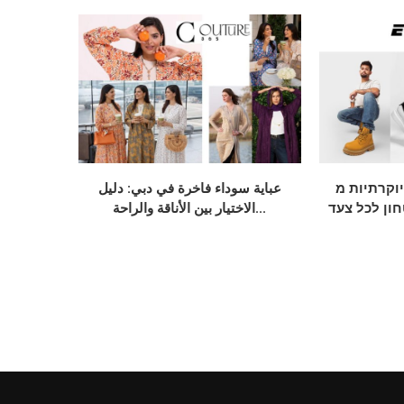
תיות מ-Elevate:
عباية سوداء فاخرة في دبي: دليل
חון לכל צעד
الاختيار بين الأناقة والراحة...