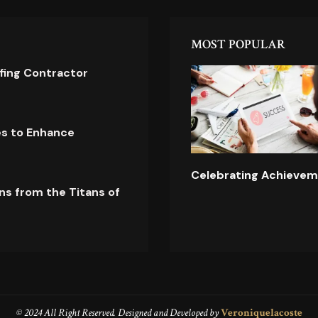
MOST POPULAR
ofing Contractor
es to Enhance
Celebrating Achievem
ns from the Titans of
© 2024 All Right Reserved. Designed and Developed by
Veroniquelacoste