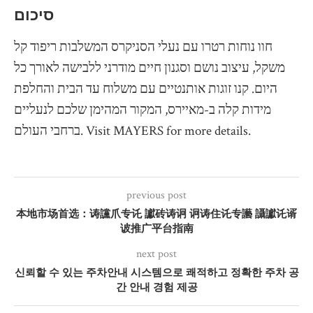
סיכום
חוו נוחות רטרו עם נעלי הסניקרס המשלבות ריפוד קל
משקל, עיצוב נושם וסגנון חיים מודרני ללבישה לאורך כל
היום. קנו זוגות אותנטיים עם משלוח עד הבית והחלפת
מידות קלה ב-מאיירס, המקור המהימן שלכם לנעליים
ברחבי העולם. Visit MAYERS for more details.
previous post
本地市场首选：诪讜爪专讬 讞砖诪诇 诇诪住讬专讛 讘讞讬谞
诐推广平台指南
next post
신뢰할 수 있는 주차안내 시스템으로 쾌적하고 정확한 주차 공
간 안내 경험 제공