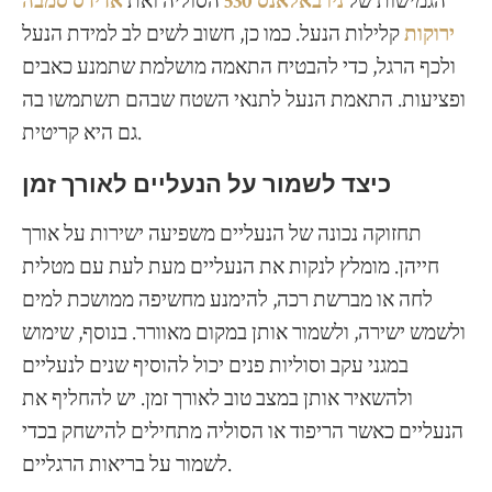
הגמישות של
ניו באלאנס 530
הסוליה ואת
אדידס סמבה
ירוקות
קלילות הנעל. כמו כן, חשוב לשים לב למידת הנעל
ולכף הרגל, כדי להבטיח התאמה מושלמת שתמנע כאבים
ופציעות. התאמת הנעל לתנאי השטח שבהם תשתמשו בה
גם היא קריטית.
כיצד לשמור על הנעליים לאורך זמן
תחזוקה נכונה של הנעליים משפיעה ישירות על אורך
חייהן. מומלץ לנקות את הנעליים מעת לעת עם מטלית
לחה או מברשת רכה, להימנע מחשיפה ממושכת למים
ולשמש ישירה, ולשמור אותן במקום מאוורר. בנוסף, שימוש
במגני עקב וסוליות פנים יכול להוסיף שנים לנעליים
ולהשאיר אותן במצב טוב לאורך זמן. יש להחליף את
הנעליים כאשר הריפוד או הסוליה מתחילים להישחק בכדי
לשמור על בריאות הרגליים.