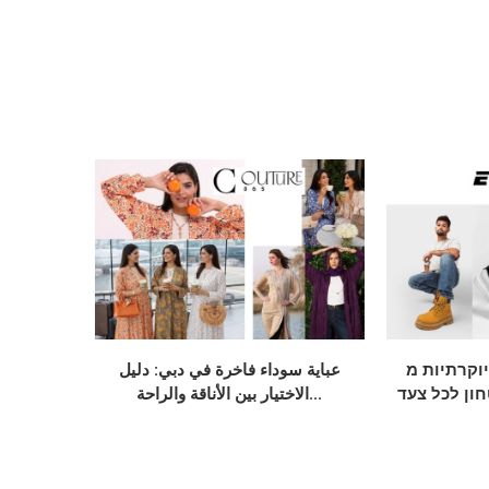
תיות מ-Elevate:
عباية سوداء فاخرة في دبي: دليل
חון לכל צעד
الاختيار بين الأناقة والراحة...