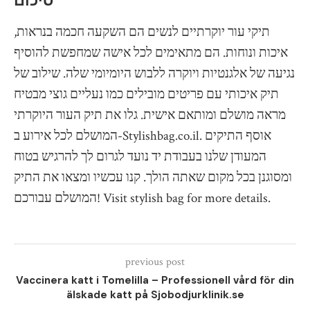
סיכום
תיקי עור יוקרתיים לנשים הם השקעה חכמה בנראות,
איכות ונוחות. הם מתאימים לכל אישה שמחפשת להוסיף
נגיעה של אלגנטיות ויוקרה ללבוש היומיומי שלה. שילוב של
תיק איכותי עם פריטים מובילים כמו נעליים גוצי מבטיח
מראה מושלם ומותאם אישית. גלו את תיק העור היוקרתי
המושלם לכל אירוע ב-Stylishbag.co.il. אוסף התיקים
המעודן שלנו בעבודת יד נועד לגרום לך להרגיש בטוח
ומסוגנן בכל מקום שאתה הולך. קנו עכשיו ומצאו את התיק
המושלם עבורכם! Visit stylish bag for more details.
previous post
Vaccinera katt i Tomelilla – Professionell vård för din
älskade katt på Sjobodjurklinik.se