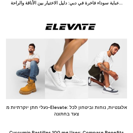
عباية سوداء فاخرة في دبي: دليل الاختيار بين الأناقة والراحة...
נעלי חתן יוקרתיות מ-Elevate: אלגנטיות, נוחות וביטחון לכל
צעד בחתונה
Curcumin Pastilles 100 mg Uses: Compare Benefits