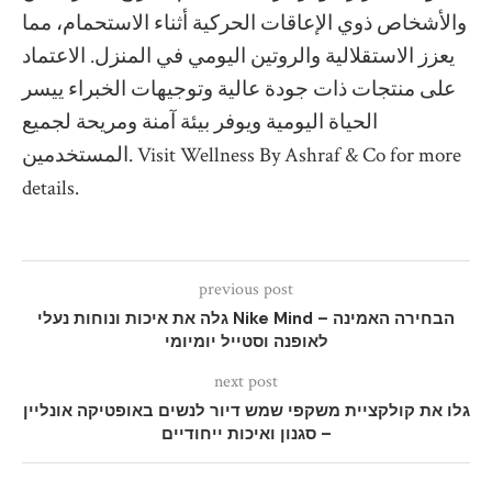
والأشخاص ذوي الإعاقات الحركية أثناء الاستحمام، مما
يعزز الاستقلالية والروتين اليومي في المنزل. الاعتماد
على منتجات ذات جودة عالية وتوجيهات الخبراء ييسر
الحياة اليومية ويوفر بيئة آمنة ومريحة لجميع
المستخدمين. Visit Wellness By Ashraf & Co for more
details.
previous post
גלה את איכות ונוחות נעלי Nike Mind – הבחירה האמינה
לאופנה וסטייל יומיומי
next post
גלו את קולקציית משקפי שמש דיור לנשים באופטיקה אונליין
– סגנון ואיכות ייחודיים