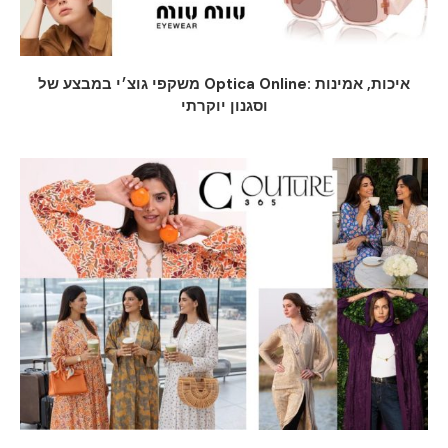
משקפי גוצ׳י במבצע של Optica Online: איכות, אמינות
וסגנון יוקרתי