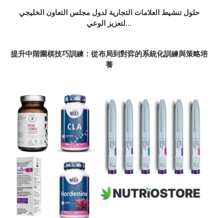
حلول تنشيط العلامات التجارية لدول مجلس التعاون الخليجي
لتعزيز الوعي...
提升中階圍棋技巧訓練：從布局到對弈的系統化訓練與策略培
養