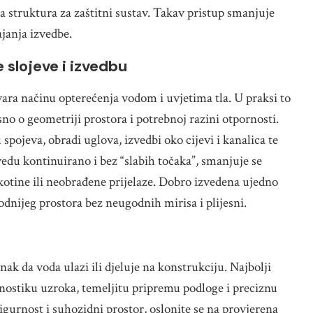
a struktura za zaštitni sustav. Takav pristup smanjuje
ajanja izvedbe.
 slojeve i izvedbu
ara načinu opterećenja vodom i uvjetima tla. U praksi to
o o geometriji prostora i potrebnoj razini otpornosti.
spojeva, obradi uglova, izvedbi oko cijevi i kanalica te
zvedu kontinuirano i bez “slabih točaka”, smanjuje se
tine ili neobrađene prijelaze. Dobro izvedena ujedno
nijeg prostora bez neugodnih mirisa i plijesni.
k da voda ulazi ili djeluje na konstrukciju. Najbolji
nostiku uzroka, temeljitu pripremu podloge i preciznu
igurnost i suhozidni prostor, oslonite se na provjerena