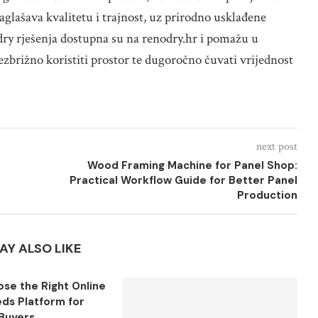
aglašava kvalitetu i trajnost, uz prirodno usklađene
dry rješenja dostupna su na renodry.hr i pomažu u
zbrižno koristiti prostor te dugoročno čuvati vrijednost
next post
Wood Framing Machine for Panel Shop:
Practical Workflow Guide for Better Panel
Production
AY ALSO LIKE
se the Right Online
eds Platform for
Buyers...