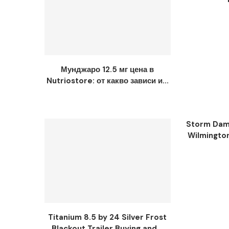
Мунджаро 12.5 мг цена в
Nutriostore: от какво зависи и...
Storm Dama
Wilmingto
Titanium 8.5 by 24 Silver Frost
Blackout Trailer Buying and...