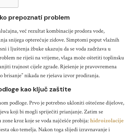
ako prepoznati problem
lučajna, već rezultat kombinacije prodora vode,
apanja snijega opterećuje zidove. Simptomi poput vlažnih
esni i ljuštenja žbuke ukazuju da se voda zadržava u
roblem ne riješi na vrijeme, vlaga može oštetiti toplinsku
anjiti trajnost cijele zgrade. Rješenje je pravovremena
 brisanje” nikada ne rješava izvor prodiranja.
dloge kao ključ zaštite
om podloge. Prvo je potrebno ukloniti oštećene dijelove,
ojeva koji bi mogli spriječiti prianjanje. Zatim se
ju zone kroz koje se voda najčešće probija:
hidroizolacije
mjesta oko temelja. Nakon toga slijedi izravnavanje i