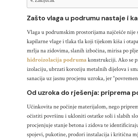
Zaključak
Zašto vlaga u podrumu nastaje i k
Vlaga u podrumskim prostorijama najčešće nije s
kapilarne vlage i tlaka tla koji tijekom kiša i ot
mrlja na zidovima, slanih izbočina, mirisa po plj
hidroizolacija podruma
konstrukciji. Ako se p
izolaciju, ubrzati koroziju metalnih dijelova i sm
sanacija uz jasnu procjenu uzroka, jer “povremeno
Od uzroka do rješenja: priprema po
Učinkovita ne počinje materijalom, nego priprem
očistiti površinu i ukloniti ostatke soli i slabih sl
procjenjuje stanje betona i zidova te identificira
spojevi, pukotine, prodori instalacija i kritična 