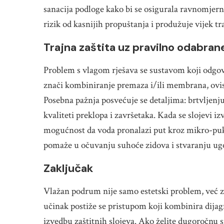
sanacija podloge kako bi se osigurala ravnomjern
rizik od kasnijih propuštanja i produžuje vijek tr
Trajna zaštita uz pravilno odabrane
Problem s vlagom rješava se sustavom koji odgov
znači kombiniranje premaza i/ili membrana, ovisn
Posebna pažnja posvećuje se detaljima: brtvljenju 
kvaliteti preklopa i završetaka. Kada se slojevi i
mogućnost da voda pronalazi put kroz mikro-puko
pomaže u očuvanju suhoće zidova i stvaranju ugod
Zaključak
Vlažan podrum nije samo estetski problem, već zna
učinak postiže se pristupom koji kombinira dijag
izvedbu zaštitnih slojeva. Ako želite dugoročnu s