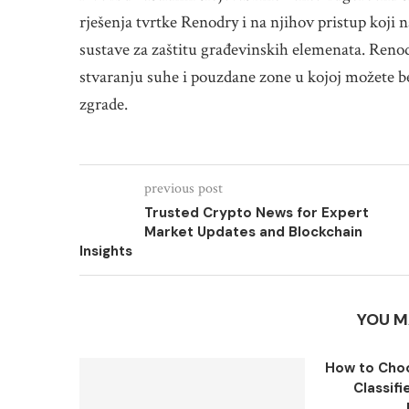
rješenja tvrtke Renodry i na njihov pristup koji n
sustave za zaštitu građevinskih elemenata. Reno
stvaranju suhe i pouzdane zone u kojoj možete be
zgrade.
previous post
Trusted Crypto News for Expert
Market Updates and Blockchain
Insights
YOU M
How to Choo
Classifi