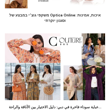
משקפי גוצ׳י במבצע של Optica Online: איכות, אמינות
וסגנון יוקרתי
عباية سوداء فاخرة في دبي: دليل الاختيار بين الأناقة والراحة...