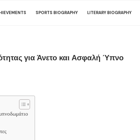
HIEVEMENTS
SPORTS BIOGRAPHY
LITERARY BIOGRAPHY
τητας για Άνετο και Ασφαλή Ύπνο
 υπνοδωμάτιο
πες