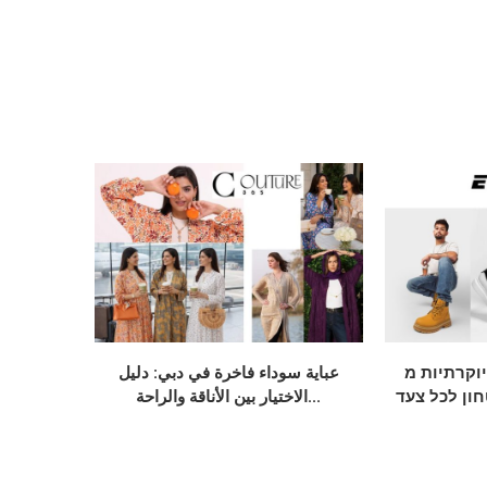
 חתן יוקרתיות מ
عباية سوداء فاخرة في دبي: دليل
חון לכל צעד
الاختيار بين الأناقة والراحة...