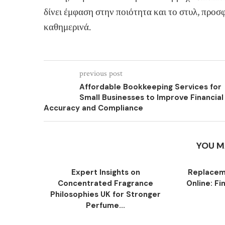
δίνει έμφαση στην ποιότητα και το στυλ, προ
καθημερινά.
previous post
Affordable Bookkeeping Services for
Small Businesses to Improve Financial
Accuracy and Compliance
YOU M
Expert Insights on
Replacem
Concentrated Fragrance
Online: Fi
Philosophies UK for Stronger
Perfume...