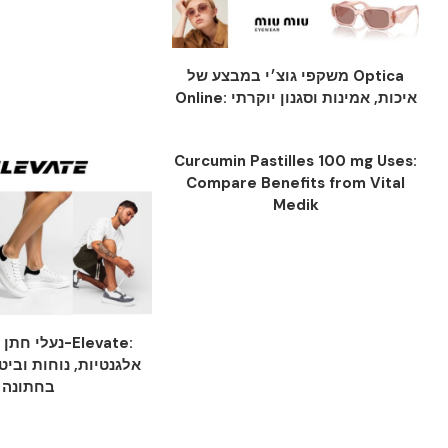
משקפי גוצ׳י במבצע של Optica
Online: איכות, אמינות וסגנון יוקרתי
Curcumin Pastilles 100 mg Uses:
Compare Benefits from Vital
Medik
נעלי-Elevate:
אלגנטיות, נוחות וביט
בחתונה