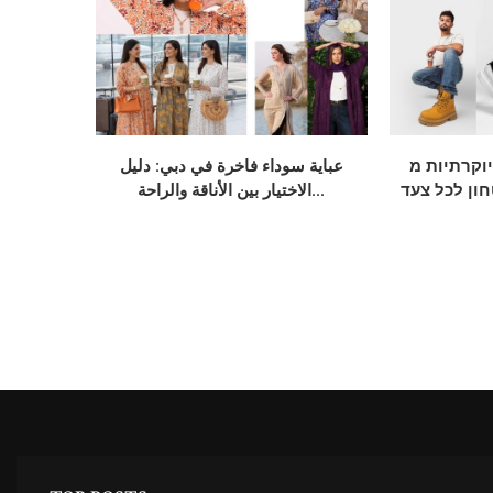
תיות מ-Elevate:
عباية سوداء فاخرة في دبي: دليل
חון לכל צעד
الاختيار بين الأناقة والراحة...